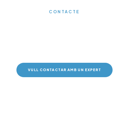
CONTACTE
emana'ns informació
supost sense compr
VULL CONTACTAR AMB UN EXPERT