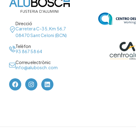
Direcció
Carretera C-35, Km 56,7
08470 Sant Celoni (BCN)
Telèfon
93 867 58 64
Correu electrònic
info@alubosch.com