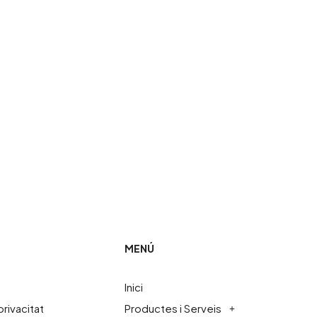
omís.
MENÚ
Inici
privacitat
Productes i Serveis