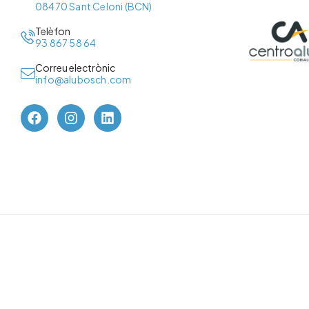
08470 Sant Celoni (BCN)
Telèfon
93 867 58 64
Correu electrònic
info@alubosch.com