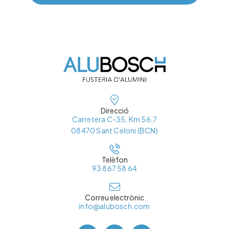
Direcció
Carretera C-35, Km 56,7
08470 Sant Celoni (BCN)
Telèfon
93 867 58 64
Correu electrònic
info@alubosch.com