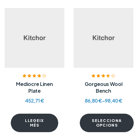
Puntuat amb
Puntuat
Mediocre Linen
Gorgeous Wool
4.00
de 5
amb
3.60
Plate
Bench
de 5
452,71
€
86,80
€
–
98,40
€
LLEGEIX
SELECCIONA
MÉS
OPCIONS