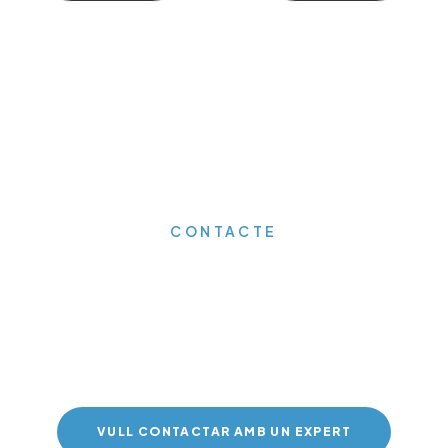
CONTACTE
Demana'ns informació o
pressupost sense
compromís.
VULL CONTACTAR AMB UN EXPERT