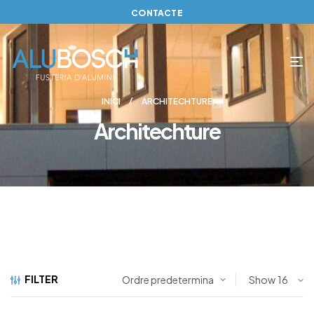
CONTACTE
INICI
ARCHITECHTURE
Architechture
FILTER
Show