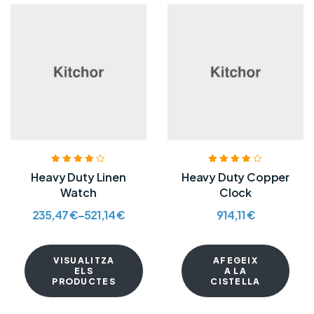
Puntuat amb
Puntuat amb
Heavy Duty Linen
Heavy Duty Copper
3.80
de 5
3.80
de 5
Watch
Clock
235,47
€
–
521,14
€
914,11
€
VISUALITZA
AFEGEIX
ELS
A LA
PRODUCTES
CISTELLA