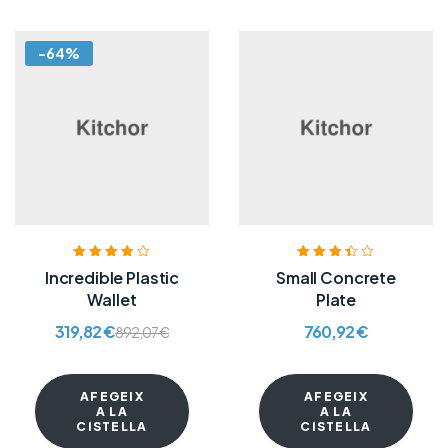
-64%
Puntuat amb
Puntuat
Incredible Plastic
Small Concrete
3.80
de 5
amb
3.40
Wallet
Plate
de 5
319,82
€
760,92
€
892,07
€
AFEGEIX
AFEGEIX
A LA
A LA
CISTELLA
CISTELLA