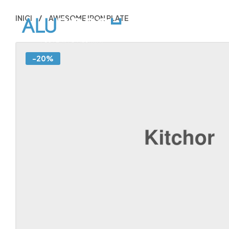
INICI
AWESOME IRON PLATE
INIC
-20%