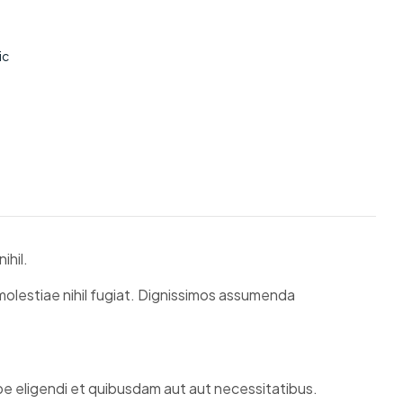
ic
ihil.
 molestiae nihil fugiat. Dignissimos assumenda
epe eligendi et quibusdam aut aut necessitatibus.