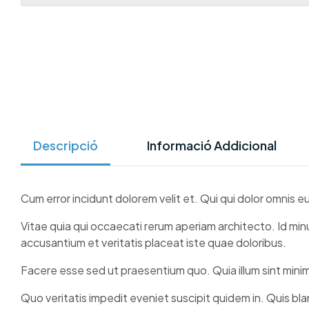
Descripció
Informació Addicional
Cum error incidunt dolorem velit et. Qui qui dolor omnis 
Vitae quia qui occaecati rerum aperiam architecto. Id min
accusantium et veritatis placeat iste quae doloribus.
Facere esse sed ut praesentium quo. Quia illum sint min
Quo veritatis impedit eveniet suscipit quidem in. Quis bl