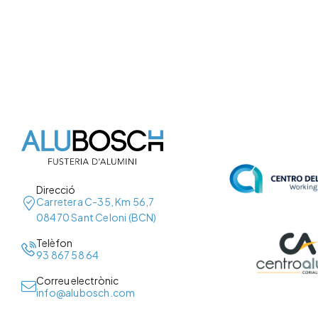
Direcció
Carretera C-35, Km 56,7
08470 Sant Celoni (BCN)
Telèfon
93 867 58 64
Correu electrònic
info@alubosch.com