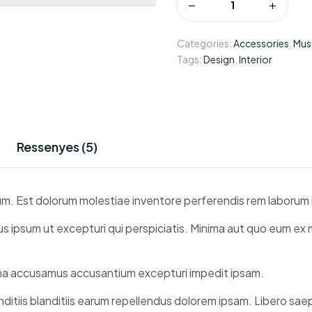
Categories:
Accessories
,
Mus
Tags:
Design
,
Interior
Ressenyes (5)
eum. Est dolorum molestiae inventore perferendis rem laborum n
us ipsum ut excepturi qui perspiciatis. Minima aut quo eum ex
ima accusamus accusantium excepturi impedit ipsam.
anditiis blanditiis earum repellendus dolorem ipsam. Libero sa