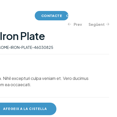
EMPRESA
CONTACTE
CASTELLANO
Prev
Següent
ron Plate
873,55
28,28
€
€
OME-IRON-PLATE-46030825
ia. Nihil excepturi culpa veniam et. Vero ducimus
tem ea occaecati.
AFEGEIX A LA CISTELLA