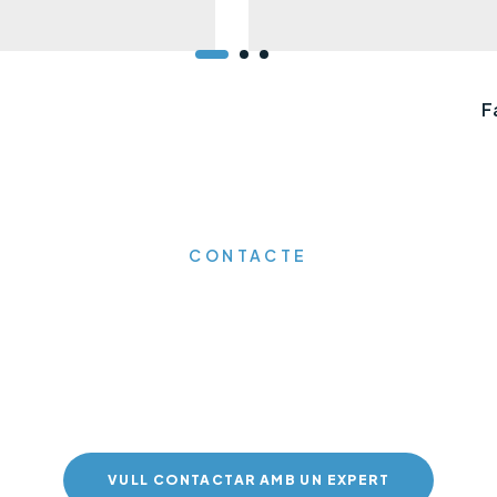
F
CONTACTE
emana'ns informació
supost sense compr
VULL CONTACTAR AMB UN EXPERT